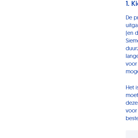
1. 
De p
uitg
(en 
Siem
duur
lang
voor
moge
Het 
moet
deze
voor
best