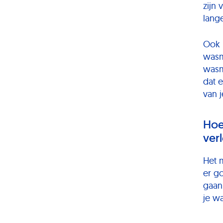
zijn 
lang
Ook 
wasma
wasm
dat 
van 
Hoe
ver
Het 
er g
gaan
je w