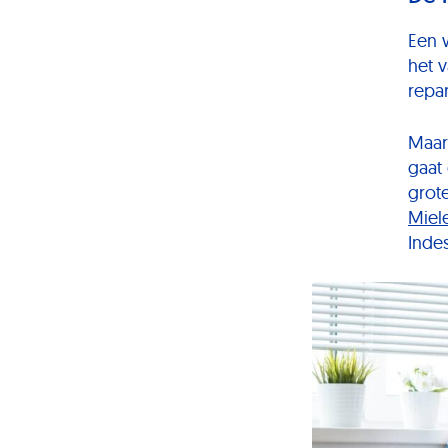
Een 
het 
repa
Maar 
gaat
grot
Miel
Indes