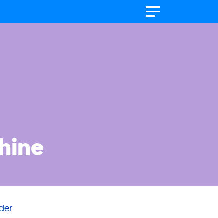
hine
der