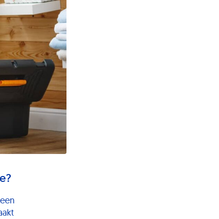
ne?
 een
aakt