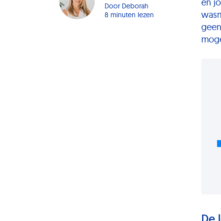
en jo
Door
Deborah
wasm
8 minuten lezen
geen
moge
De 