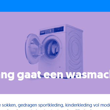
ang gaat een wasmac
e sokken, gedragen sportkleding, kinderkleding vol mod