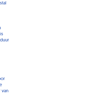
stal
n
is
sduur
oor
e
r van