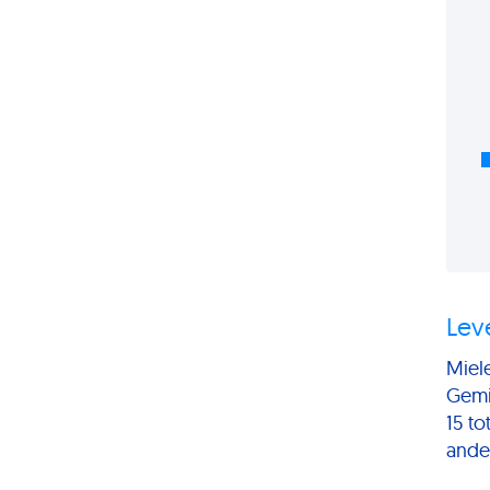
Lev
Miel
Gemi
15 to
ande