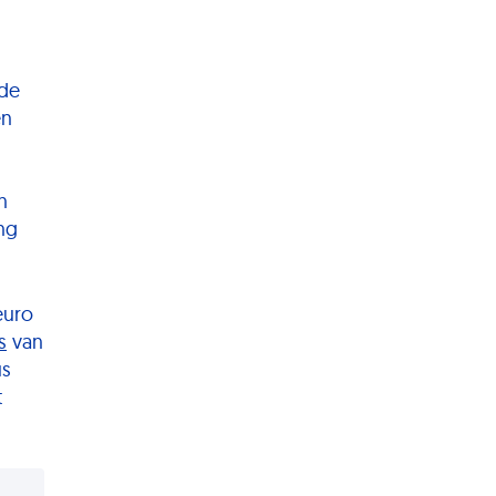
nde
en
n
ng
euro
s
van
us
t