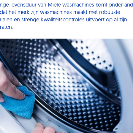
ange levensduur van Miele wasmachines komt onder an
dat het merk zijn wasmachines maakt met robuuste
ialen en strenge kwaliteitscontroles uitvoert op al zijn
raten.