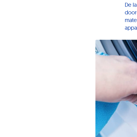
De l
door
mater
appa