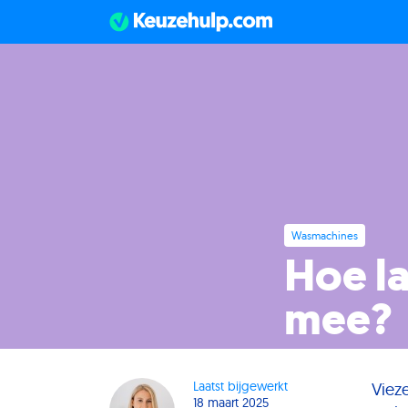
Wasmachines
Hoe l
mee?
Laatst bijgewerkt
Viez
18 maart 2025