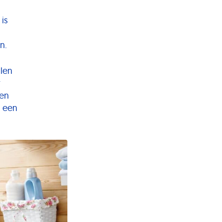
is
n.
llen
r
een
r een