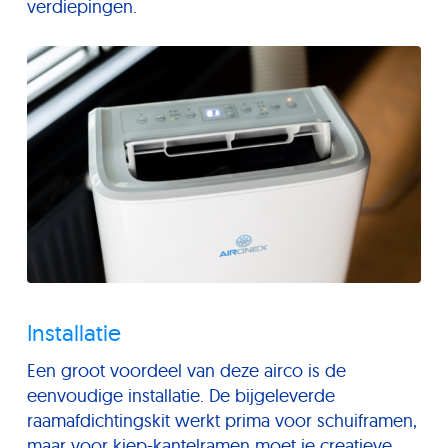
verdiepingen.
Installatie
Een groot voordeel van deze airco is de
eenvoudige installatie. De bijgeleverde
raamafdichtingskit werkt prima voor schuiframen,
maar voor kiep-kantelramen moet je creatieve