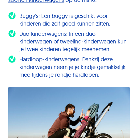
Buggy’s: Een buggy is geschikt voor
kinderen die zelf goed kunnen zitten.
Duo-kinderwagens: In een duo-
kinderwagen of tweeling-kinderwagen kun
je twee kinderen tegelijk meenemen.
Hardloop-kinderwagens: Dankzij deze
kinderwagen neem je je kindje gemakkelijk
mee tijdens je rondje hardlopen.