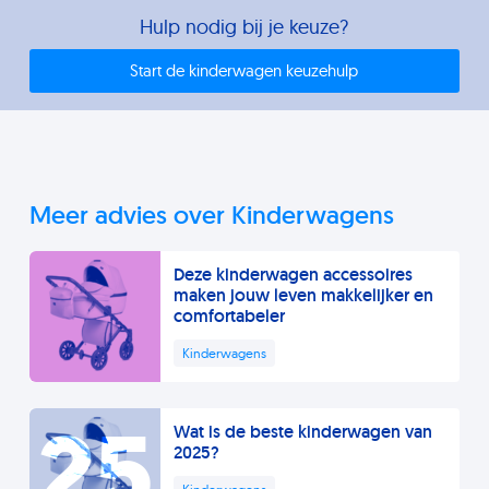
wandelwagen is te gebruiken tot het kindje 3 à 4
om dit laatste type te gebruiken. Zo doe je één
Hulp nodig bij je keuze?
jaar is.
aankoop waarmee je nog jaren vooruit kunt. In
Start de kinderwagen keuzehulp
tegenstelling tot de traditionele kinderwagen is
de 3-in-1 kinderwagen te gebruiken tot je kindje
3 jaar oud is.
Meer advies over Kinderwagens
Deze kinderwagen accessoires
maken jouw leven makkelijker en
comfortabeler
Kinderwagens
25
Wat is de beste kinderwagen van
2025?